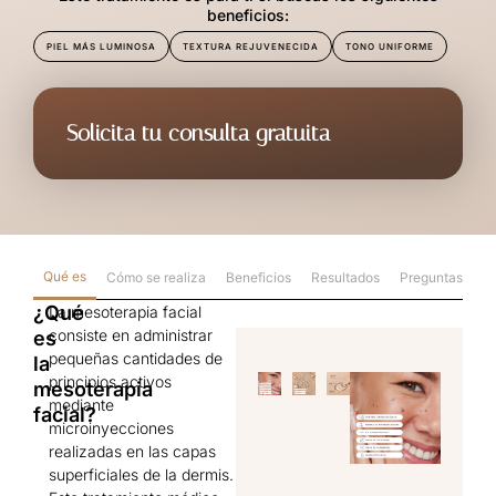
beneficios:
PIEL MÁS LUMINOSA
TEXTURA REJUVENECIDA
TONO UNIFORME
Solicita tu consulta gratuita
Qué es
Cómo se realiza
Beneficios
Resultados
Preguntas frec
¿Qué
La mesoterapia facial
consiste en administrar
es
pequeñas cantidades de
la
principios activos
mesoterapia
mediante
facial?
microinyecciones
realizadas en las capas
superficiales de la dermis.