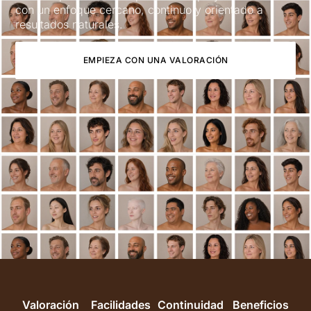
con un enfoque cercano, continuo y orientado a
resultados naturales.
EMPIEZA CON UNA VALORACIÓN
Valoración
Facilidades
Continuidad
Beneficios