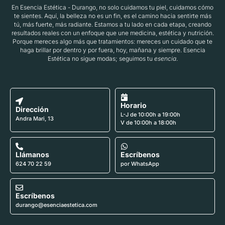
En Esencia Estética - Durango, no solo cuidamos tu piel, cuidamos cómo
te sientes. Aquí, la belleza no es un fin, es el camino hacia sentirte más
tú, más fuerte, más radiante. Estamos a tu lado en cada etapa, creando
resultados reales con un enfoque que une medicina, estética y nutrición.
Porque mereces algo más que tratamientos: mereces un cuidado que te
haga brillar por dentro y por fuera, hoy, mañana y siempre. Esencia
Estética no sigue modas; seguimos tu
esencia
.
Horario
Dirección
L-J de 10:00h a 19:00h
Andra Mari, 13
V de 10:00h a 18:00h
Llámanos
Escríbenos
624 70 22 59
por WhatsApp
Escríbenos
durango@esenciaestetica.com