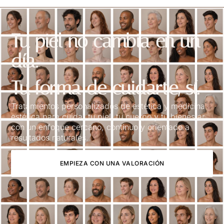
Tu piel no cambia en un
día.
Tu forma de cuidarte, sí.
Tratamientos personalizados de estética y medicina
estética para cuidar tu piel, tu cuerpo y tu bienestar
con un enfoque cercano, continuo y orientado a
resultados naturales.
EMPIEZA CON UNA VALORACIÓN