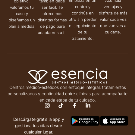
Empieza en un
Acumula
objetivo,
también debe
centro y
ventajas y
valoramos tu
ser fácil. Te
continúa en
disfruta de más
caso y
ofrecemos
otro sin perder
valor cada vez
diseñamos un
distintas formas
el seguimiento
que vuelves a
plan a medida.
de pago para
de tu
cuidarte.
adaptarnos a ti.
tratamiento.
Centros médico-estéticos con enfoque integral, tratamientos
personalizados y continuidad entre clínicas para acompañarte
en cada etapa de tu cuidado.
Descárgate gratis la app y
gestiona tus citas desde
cualquier lugar.