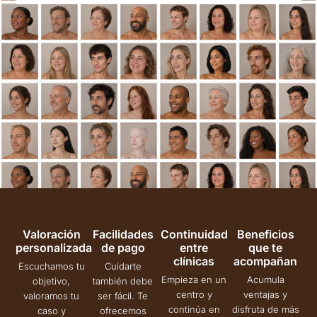
Valoración
Facilidades
Continuidad
Beneficios
personalizada
de pago
entre
que te
clínicas
acompañan
Escuchamos tu
Cuidarte
Empieza en un
Acumula
objetivo,
también debe
centro y
ventajas y
valoramos tu
ser fácil. Te
continúa en
disfruta de más
caso y
ofrecemos